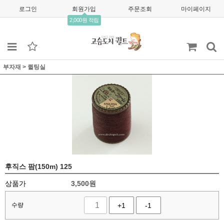
로그인
회원가입
주문조회
마이페이지
2,000원 적립
부자재
>
퀼팅실
후직스 팜(150m) 125
상품가
3,500
원
수량
+1
-1