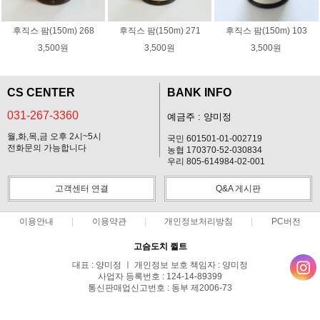
후직스 팜(150m) 268
후직스 팜(150m) 271
후직스 팜(150m) 103
3,500원
3,500원
3,500원
CS CENTER
BANK INFO
031-267-3360
예금주 : 양미정
월,화,목,금 오후 2시~5시
국민 601501-01-002719
전화문의 가능합니다
농협 170370-52-030834
우리 805-614984-02-001
고객센터 연결
Q&A 게시판
이용안내
이용약관
개인정보처리방침
PC버전
고슴도치 퀼트
대표 : 양미정 ㅣ 개인정보 보호 책임자 : 양미정
사업자 등록번호 : 124-14-89399
통신판매업신고번호 : 동부 제2006-73
전화 : 031-267-3360 ㅣ 팩스 : 031-287-3360
주소 : 경기도 용인시 기흥구 한보라2로 47-31 고슴도치 하우스