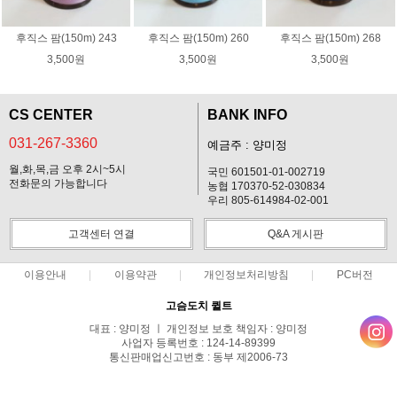
후직스 팜(150m) 243
후직스 팜(150m) 260
후직스 팜(150m) 268
3,500원
3,500원
3,500원
CS CENTER
BANK INFO
031-267-3360
예금주 : 양미정
월,화,목,금 오후 2시~5시
국민 601501-01-002719
전화문의 가능합니다
농협 170370-52-030834
우리 805-614984-02-001
고객센터 연결
Q&A 게시판
이용안내
이용약관
개인정보처리방침
PC버전
고슴도치 퀼트
대표 : 양미정 ㅣ 개인정보 보호 책임자 : 양미정
사업자 등록번호 : 124-14-89399
통신판매업신고번호 : 동부 제2006-73
전화 : 031-267-3360 ㅣ 팩스 : 031-287-3360
주소 : 경기도 용인시 기흥구 한보라2로 47-31 고슴도치 하우스