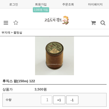
로그인
회원가입
주문조회
마이페이지
2,000원 적립
부자재
>
퀼팅실
후직스 팜(150m) 122
상품가
3,500
원
수량
+1
-1