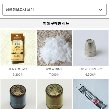
상품정보고시 보기
함께 구매한 상품
퀼팅바늘-12호
방울솜(500g)
고깔 라인 골무(0호)
5,200원
7,000원
6,500원