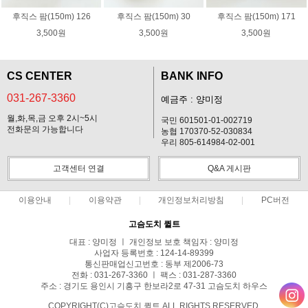
후직스 팜(150m) 126
후직스 팜(150m) 30
후직스 팜(150m) 171
3,500원
3,500원
3,500원
CS CENTER
BANK INFO
031-267-3360
예금주 : 양미정
월,화,목,금 오후 2시~5시
국민 601501-01-002719
전화문의 가능합니다
농협 170370-52-030834
우리 805-614984-02-001
고객센터 연결
Q&A 게시판
이용안내
이용약관
개인정보처리방침
PC버전
고슴도치 퀼트
대표 : 양미정 ㅣ 개인정보 보호 책임자 : 양미정
사업자 등록번호 : 124-14-89399
통신판매업신고번호 : 동부 제2006-73
전화 : 031-267-3360 ㅣ 팩스 : 031-287-3360
주소 : 경기도 용인시 기흥구 한보라2로 47-31 고슴도치 하우스
COPYRIGHT(C)고슴도치 퀼트 ALL RIGHTS RESERVED.