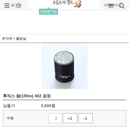
로그인
회원가입
주문조회
마이페이지
2,000원 적립
부자재
>
퀼팅실
후직스 팜(150m) 402 검정
상품가
3,500
원
수량
+1
-1