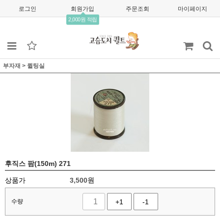
로그인
회원가입
주문조회
마이페이지
2,000원 적립
부자재
>
퀼팅실
후직스 팜(150m) 271
상품가
3,500
원
수량
+1
-1