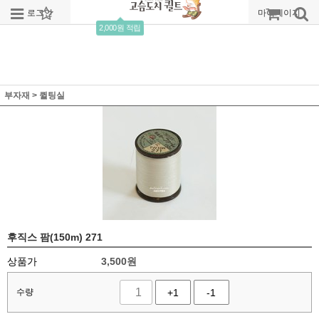
로그인
회원가입
주문조회
마이페이지
2,000원 적립
부자재
>
퀼팅실
후직스 팜(150m) 271
상품가
3,500
원
수량
+1
-1