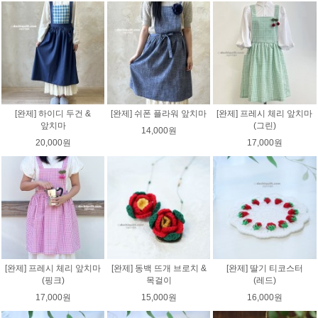
[완제] 하이디 두건 &
[완제] 쉬폰 플라워 앞치마
[완제] 프레시 체리 앞치마
앞치마
(그린)
14,000원
20,000원
17,000원
[완제] 프레시 체리 앞치마
[완제] 동백 뜨개 브로치 &
[완제] 딸기 티코스터
(핑크)
목걸이
(레드)
17,000원
15,000원
16,000원