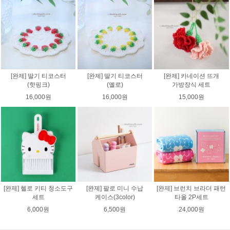
[완제] 딸기 티코스터
[완제] 딸기 티코스터
[완제] 카네이션 뜨개
(핫핑크)
(옐로)
가방장식 세트
16,000원
16,000원
15,000원
[완제] 헬로 키티 청소도구
[완제] 팔로 미니 수납
[완제] 브런치 브라더 패턴
세트
케이스(3color)
타올 2P세트
6,000원
6,500원
24,000원