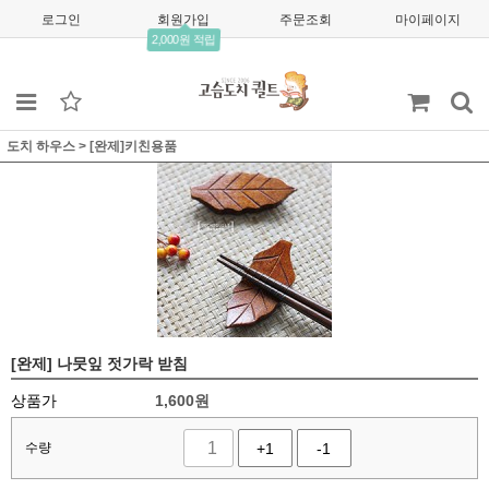
로그인
회원가입
주문조회
마이페이지
2,000원 적립
도치 하우스
>
[완제]키친용품
[완제] 나뭇잎 젓가락 받침
상품가
1,600
원
수량
+1
-1