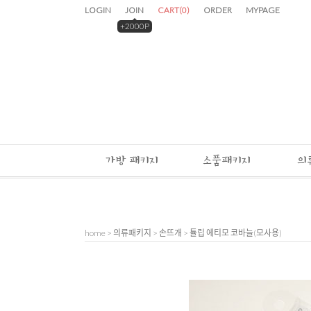
LOGIN
JOIN
CART
(
0
)
ORDER
MYPAGE
+2000P
가방 패키지
소품패키지
의
home
>
의류패키지
>
손뜨개
> 튤립 에티모 코바늘(모사용)