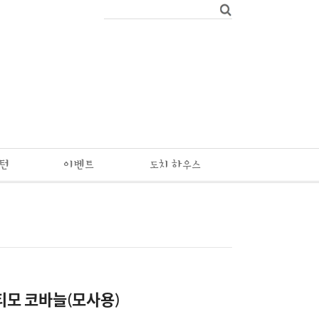
패턴
이벤트
도치 하우스
티모 코바늘(모사용)