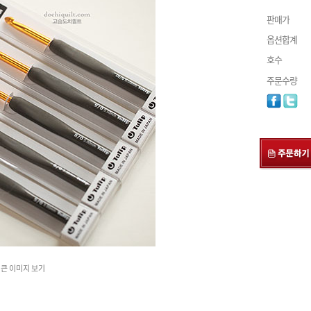
판매가
옵션합계
호수
주문수량
큰 이미지 보기