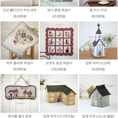
간단 볼티모어 쿠션 세트
장미 꽃병 벽걸이
꽃 리스 쿠션
36,000원
42,000원
49,000원
하트 플라워 벽걸이
보넷의 일생 벽걸이
입체 하우스(교회)
50,000원
126,000원
19,000원
해피홈 퀼트 문패
입체 하우스(기역자집)
입체 하우스(노란 불빛)