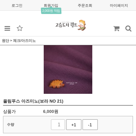
로그인
회원가입
주문조회
마이페이지
2,000원 적립
원단
>
체크/아즈미노
올림푸스 아즈미노(보라 NO 21)
상품가
6,000
원
수량
+1
-1