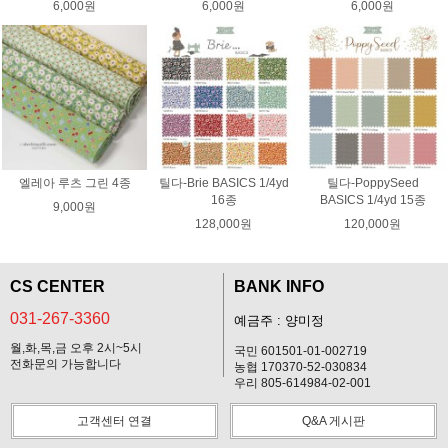
6,000원
6,000원
6,000원
엘레아 루츠 그린 4종
틸다-Brie BASICS 1/4yd
틸다-PoppySeed
16종
BASICS 1/4yd 15종
9,000원
128,000원
120,000원
CS CENTER
BANK INFO
031-267-3360
예금주 : 양미정
월,화,목,금 오후 2시~5시
국민 601501-01-002719
전화문의 가능합니다
농협 170370-52-030834
우리 805-614984-02-001
고객센터 연결
Q&A 게시판