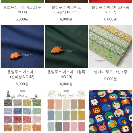
올림푸스 아즈미노(연두
올림푸스 아즈미노
올림푸스 아즈미노(다홍
NO 4)
(다갈색 NO 55)
NO 17)
6,000원
6,000원
6,000원
올림푸스 아즈미노
올림푸스 아즈미노(청록
엘레아 루츠 그린 4종
(진파랑 NO 43)
NO 19)
9,000원
6,000원
6,000원