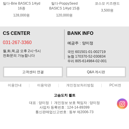
틸다-Brie BASICS 1/4yd
틸다-PoppySeed
코스모 키즈랜드
16종
BASICS 1/4yd 15종
3,500원
128,000원
120,000원
CS CENTER
BANK INFO
031-267-3360
예금주 : 양미정
월,화,목,금 오후 2시~5시
국민 601501-01-002719
전화문의 가능합니다
농협 170370-52-030834
우리 805-614984-02-001
고객센터 연결
Q&A 게시판
이용안내
이용약관
개인정보처리방침
PC버전
고슴도치 퀼트
대표 : 양미정 ㅣ 개인정보 보호 책임자 : 양미정
사업자 등록번호 : 124-14-89399
통신판매업신고번호 : 동부 제2006-73
전화 : 031-267-3360 ㅣ 팩스 : 031-287-3360
주소 : 경기도 용인시 기흥구 한보라2로 47-31 고슴도치 하우스