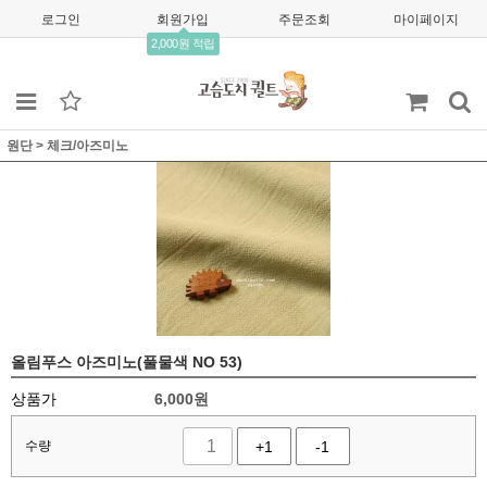
로그인
회원가입
주문조회
마이페이지
2,000원 적립
원단
>
체크/아즈미노
올림푸스 아즈미노(풀물색 NO 53)
상품가
6,000
원
수량
+1
-1