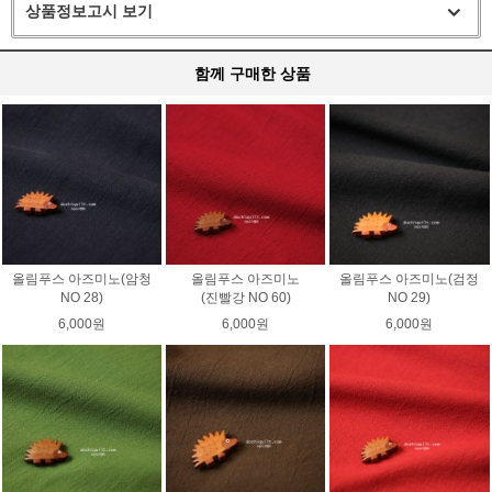
상품정보고시 보기
함께 구매한 상품
올림푸스 아즈미노(암청
올림푸스 아즈미노
올림푸스 아즈미노(검정
NO 28)
(진빨강 NO 60)
NO 29)
6,000원
6,000원
6,000원