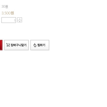
30원
3,500
원