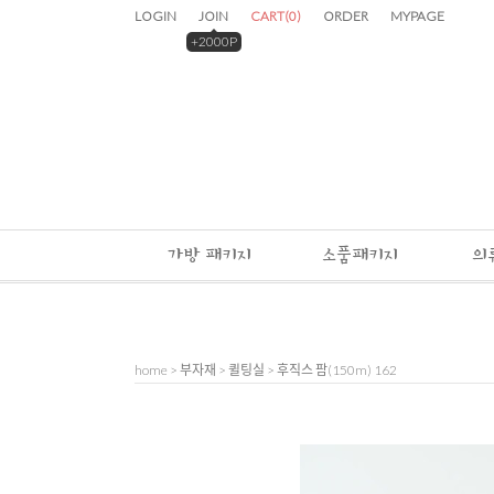
LOGIN
JOIN
CART
(
0
)
ORDER
MYPAGE
+2000P
가방 패키지
소품패키지
의
home
>
부자재
>
퀼팅실
> 후직스 팜(150m) 162