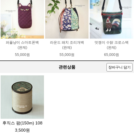
퍼플냥이 스마트폰백
라운드 패치 조리개백
멋쟁이 수탉 크로스백
(완제)
(완제)
(완제)
55,000원
55,000원
65,000원
관련상품
장바구니 담기
후직스 팜(150m) 108
3,500원