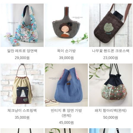
알찬 레트로 양면백
옥이 손가방
나무꽃 핸드폰 크로스백
29,000원
39,000원
23,000원
체크냥이 스트링백
빈티지 휴 양면 가방
패치 항아리백(완제)
(완제)
35,000원
50,000원
45,000원