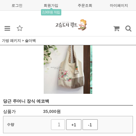
로그인
회원가입
주문조회
마이페이지
2,000원 적립
가방 패키지
>
숄더백
당근 주머니 장식 에코백
상품가
35,000
원
수량
+1
-1