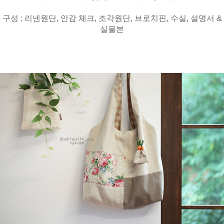
구성 : 리넨원단, 안감 체크, 조각원단, 브로치핀, 수실, 설명서 &
실물본