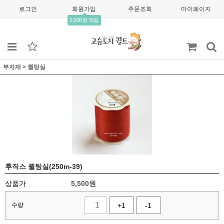
로그인
회원가입
주문조회
마이페이지
2,000원 적립
부자재
>
퀼팅실
후직스 퀼팅실(250m-39)
상품가
5,500
원
수량
+1
-1