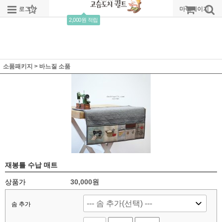
로그인
회원가입
주문조회
마이페이지
2,000원 적립
소품패키지
>
바느질 소품
재봉틀 수납 매트
상품가
30,000
원
솜 추가