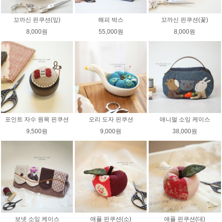
꼬까신 핀쿠션(잎)
해피 박스
꼬까신 핀쿠션(꽃)
8,000원
55,000원
8,000원
포인트 자수 원목 핀쿠션
오리 도자 핀쿠션
애니멀 소잉 케이스
9,500원
9,000원
38,000원
보넷 소잉 케이스
애플 핀쿠션(소)
애플 핀쿠션(대)