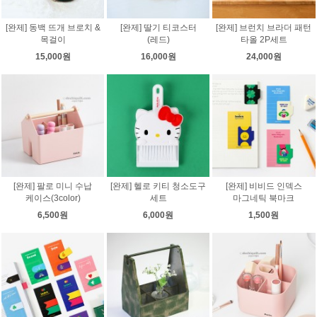
[완제] 동백 뜨개 브로치 &
[완제] 딸기 티코스터
[완제] 브런치 브라더 패턴
목걸이
(레드)
타올 2P세트
15,000원
16,000원
24,000원
[완제] 팔로 미니 수납
[완제] 헬로 키티 청소도구
[완제] 비비드 인덱스
케이스(3color)
세트
마그네틱 북마크
6,500원
6,000원
1,500원