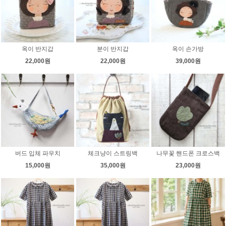
옥이 반지갑
분이 반지갑
옥이 손가방
22,000원
22,000원
39,000원
버드 입체 파우치
체크냥이 스트링백
나무꽃 핸드폰 크로스백
15,000원
35,000원
23,000원