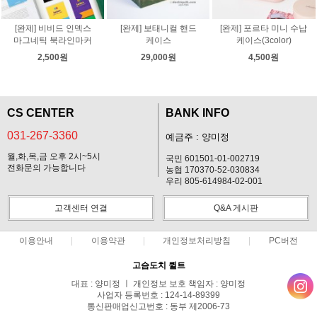
[완제] 비비드 인덱스
[완제] 보태니컬 핸드
[완제] 포르타 미니 수납
마그네틱 북라인마커
케이스
케이스(3color)
2,500원
29,000원
4,500원
CS CENTER
BANK INFO
031-267-3360
예금주 : 양미정
월,화,목,금 오후 2시~5시
국민 601501-01-002719
전화문의 가능합니다
농협 170370-52-030834
우리 805-614984-02-001
고객센터 연결
Q&A 게시판
이용안내
이용약관
개인정보처리방침
PC버전
고슴도치 퀼트
대표 : 양미정 ㅣ 개인정보 보호 책임자 : 양미정
사업자 등록번호 : 124-14-89399
통신판매업신고번호 : 동부 제2006-73