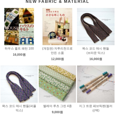
NEW FABRIC & MATERIAL
하우스 퀼트 패턴 100
(개정판) 자투리천으로
왁스 코드 매시 핸들
만든 소품
(브라운 믹스)
16,000원
12,000원
16,000원
왁스 코드 매시 핸들(퍼플
엘레아 루츠 그린 4종
지그 트윈 패브릭펜(컬러
믹스)
선택)
9,000원