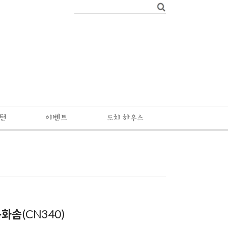
패턴
이벤트
도치 하우스
화솜(CN340)