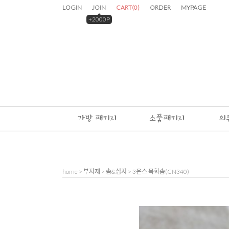
LOGIN
JOIN
CART
(
0
)
ORDER
MYPAGE
+2000P
가방 패키지
소품패키지
의
home
>
부자재
>
솜&심지
> 3온스 목화솜(CN340)