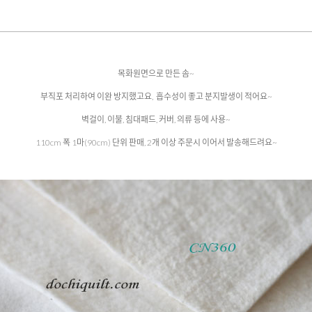
목화원면으로 만든 솜~
부직포 처리하여 이완 방지했고요, 흡수성이 좋고 분지발생이 적어요~
벽걸이, 이불, 침대패드, 커버, 의류 등에 사용~
110cm 폭 1마(90cm) 단위 판매, 2개 이상 주문시 이어서 발송해드려요~