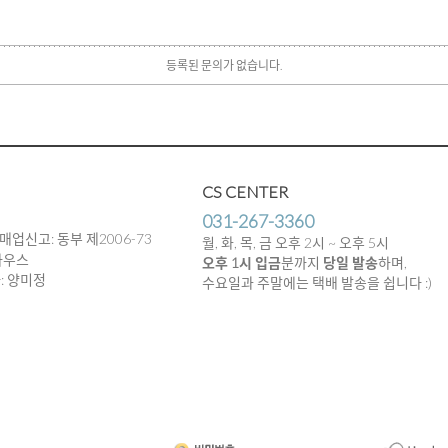
등록된 문의가 없습니다.
CS CENTER
031-267-3360
매업신고: 동부 제2006-73
월, 화, 목, 금 오후 2시 ~ 오후 5시
하우스
오후 1시 입금
분까지
당일 발송
하며,
임자: 양미정
수요일과 주말에는 택배 발송을 쉽니다 :)