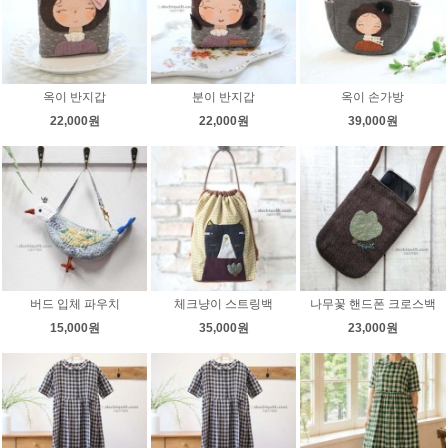
옥이 반지갑
분이 반지갑
옥이 손가방
22,000원
22,000원
39,000원
버드 입체 파우치
체크냥이 스트링백
나무꽃 핸드폰 크로스백
15,000원
35,000원
23,000원