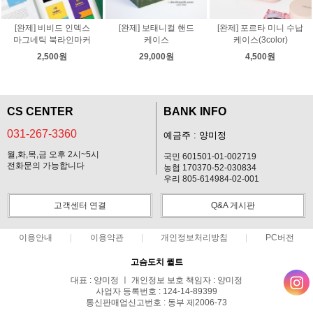
[완제] 비비드 인덱스
[완제] 보태니컬 핸드
[완제] 포르타 미니 수납
마그네틱 북라인마커
케이스
케이스(3color)
2,500원
29,000원
4,500원
CS CENTER
BANK INFO
031-267-3360
예금주 : 양미정
월,화,목,금 오후 2시~5시
국민 601501-01-002719
전화문의 가능합니다
농협 170370-52-030834
우리 805-614984-02-001
고객센터 연결
Q&A 게시판
이용안내
이용약관
개인정보처리방침
PC버전
고슴도치 퀼트
대표 : 양미정 ㅣ 개인정보 보호 책임자 : 양미정
사업자 등록번호 : 124-14-89399
통신판매업신고번호 : 동부 제2006-73