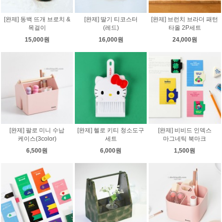
[완제] 동백 뜨개 브로치 &
[완제] 딸기 티코스터
[완제] 브런치 브라더 패턴
목걸이
(레드)
타올 2P세트
15,000원
16,000원
24,000원
[완제] 팔로 미니 수납
[완제] 헬로 키티 청소도구
[완제] 비비드 인덱스
케이스(3color)
세트
마그네틱 북마크
6,500원
6,000원
1,500원