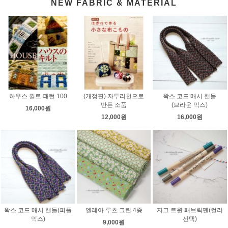
NEW FABRIC & MATERIAL
하우스 퀼트 패턴 100
(개정판) 자투리천으로
왁스 코드 매시 핸들
만든 소품
(브라운 믹스)
16,000원
12,000원
16,000원
왁스 코드 매시 핸들(퍼플
엘레아 루츠 그린 4종
지그 트윈 패브릭펜(컬러
믹스)
선택)
9,000원