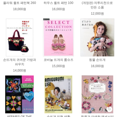
플라워 퀼트 패턴북 260
하우스 퀼트 패턴 100
(개정판) 자투리천으로
만든 소품
18,000원
16,000원
12,000원
손뜨개의 귀여운 가방과
코바늘 뜨개의 룸슈즈
동물 손뜨개
파우치
15,000원
16,000원
14,000원
AFFAIRS OF THE
손뜨개 인형 생활
들풀과 야생화 액세서리