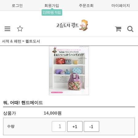
로그인
회원가입
주문조회
마이페이지
2,000원 적립
서적 & 패턴
>
퀼트도서
뭐, 어때! 핸드메이드
상품가
14,000
원
수량
+1
-1