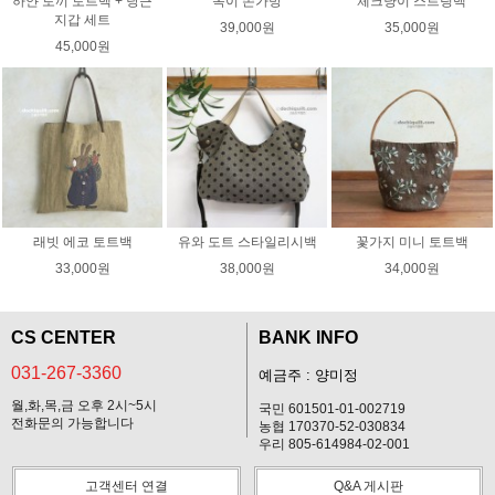
하얀 토끼 토트백 + 당근
옥이 손가방
체크냥이 스트링백
지갑 세트
39,000원
35,000원
45,000원
래빗 에코 토트백
유와 도트 스타일리시백
꽃가지 미니 토트백
33,000원
38,000원
34,000원
CS CENTER
BANK INFO
031-267-3360
예금주 : 양미정
월,화,목,금 오후 2시~5시
국민 601501-01-002719
전화문의 가능합니다
농협 170370-52-030834
우리 805-614984-02-001
고객센터 연결
Q&A 게시판