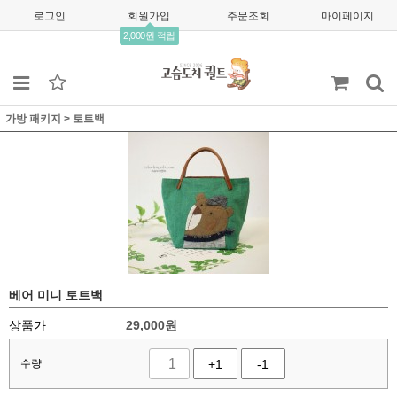
로그인
회원가입
주문조회
마이페이지
2,000원 적립
가방 패키지
>
토트백
베어 미니 토트백
상품가
29,000
원
수량
+1
-1