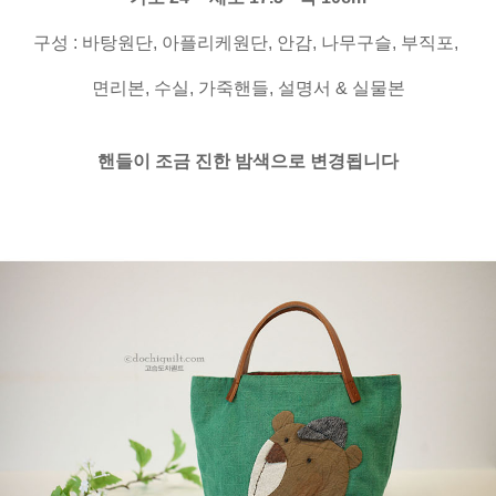
구성 : 바탕원단, 아플리케원단, 안감, 나무구슬, 부직포,
면리본, 수실, 가죽핸들, 설명서 & 실물본
핸들이 조금 진한 밤색으로 변경됩니다