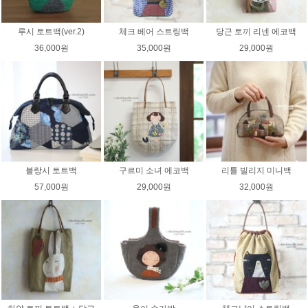
루시 토트백(ver.2)
체크 베어 스트링백
당근 토끼 리넨 에코백
36,000원
35,000원
29,000원
블랑시 토트백
구르미 소녀 에코백
리틀 빌리지 미니백
57,000원
29,000원
32,000원