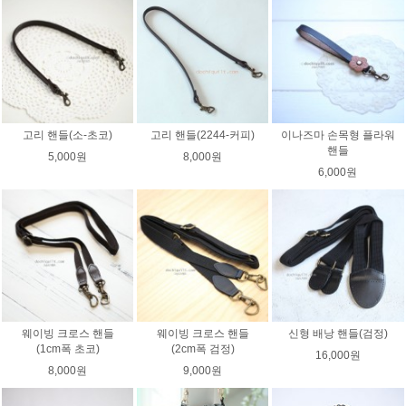
고리 핸들(소-초코)
고리 핸들(2244-커피)
이나즈마 손목형 플라워
핸들
5,000원
8,000원
6,000원
웨이빙 크로스 핸들
웨이빙 크로스 핸들
신형 배낭 핸들(검정)
(1cm폭 초코)
(2cm폭 검정)
16,000원
8,000원
9,000원