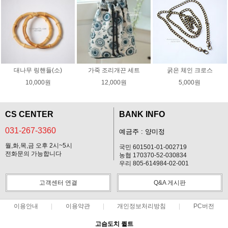
대나무 링핸들(소)
가죽 조리개끈 세트
굵은 체인 크로스
10,000원
12,000원
5,000원
CS CENTER
BANK INFO
031-267-3360
예금주 : 양미정
월,화,목,금 오후 2시~5시
국민 601501-01-002719
전화문의 가능합니다
농협 170370-52-030834
우리 805-614984-02-001
고객센터 연결
Q&A 게시판
이용안내
이용약관
개인정보처리방침
PC버전
고슴도치 퀼트