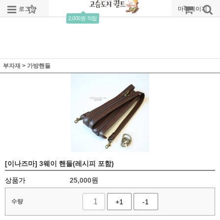
로그인
회원가입
주문조회
마이페이지
2,000원 적립
부자재
>
가방핸들
[이나즈마] 3웨이 핸들(레시피 포함)
상품가
25,000
원
수량
+1
-1