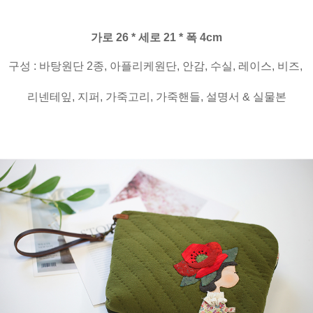
가로 26 * 세로 21 * 폭 4cm
구성 : 바탕원단 2종, 아플리케원단, 안감, 수실, 레이스, 비즈,
리넨테잎, 지퍼,
가죽고리, 가죽핸들, 설명서 & 실물본