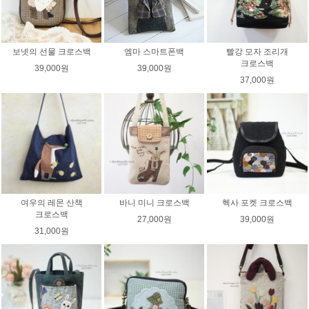
보넷의 선물 크로스백
엠마 스마트폰백
빨강 모자 조리개
크로스백
39,000원
39,000원
37,000원
여우의 레몬 산책
바니 미니 크로스백
헥사 포켓 크로스백
크로스백
27,000원
39,000원
31,000원