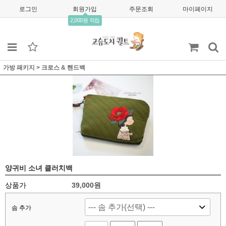
로그인
회원가입
주문조회
마이페이지
2,000원 적립
가방 패키지
>
크로스 & 핸드백
양귀비 소녀 클러치백
상품가
39,000
원
솜 추가