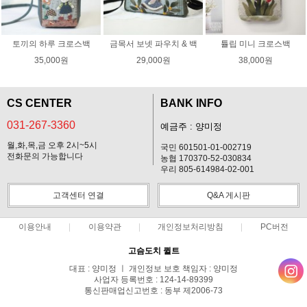
토끼의 하루 크로스백
금목서 보넷 파우치 & 백
튤립 미니 크로스백
35,000원
29,000원
38,000원
CS CENTER
BANK INFO
031-267-3360
예금주 : 양미정
월,화,목,금 오후 2시~5시
국민 601501-01-002719
전화문의 가능합니다
농협 170370-52-030834
우리 805-614984-02-001
고객센터 연결
Q&A 게시판
이용안내
이용약관
개인정보처리방침
PC버전
고슴도치 퀼트
대표 : 양미정 ㅣ 개인정보 보호 책임자 : 양미정
사업자 등록번호 : 124-14-89399
통신판매업신고번호 : 동부 제2006-73
전화 : 031-267-3360 ㅣ 팩스 : 031-287-3360