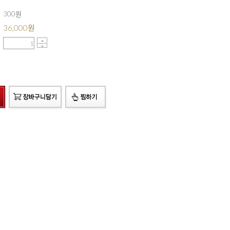
300원
36,000
원