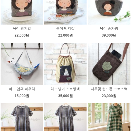
옥이 반지갑
분이 반지갑
옥이 손가방
22,000원
22,000원
39,000원
버드 입체 파우치
체크냥이 스트링백
나무꽃 핸드폰 크로스백
15,000원
35,000원
23,000원