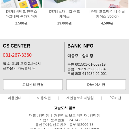
[완제] 비비드 인덱스
[완제] 보태니컬 핸드
[완제] 포르타 미니 수납
마그네틱 북라인마커
케이스
케이스(3color)
2,500원
29,000원
4,500원
CS CENTER
BANK INFO
031-267-3360
예금주 : 양미정
월,화,목,금 오후 2시~5시
국민 601501-01-002719
전화문의 가능합니다
농협 170370-52-030834
우리 805-614984-02-001
고객센터 연결
Q&A 게시판
이용안내
이용약관
개인정보처리방침
PC버전
고슴도치 퀼트
대표 : 양미정 ㅣ 개인정보 보호 책임자 : 양미정
사업자 등록번호 : 124-14-89399
통신판매업신고번호 : 동부 제2006-73