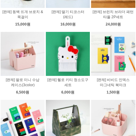
[완제] 동백 뜨개 브로치 &
[완제] 딸기 티코스터
[완제] 브런치 브라더 패턴
목걸이
(레드)
타올 2P세트
15,000원
16,000원
24,000원
[완제] 팔로 미니 수납
[완제] 헬로 키티 청소도구
[완제] 비비드 인덱스
케이스(3color)
세트
마그네틱 북마크
6,500원
6,000원
1,500원