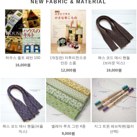
NEW FABRIC & MATERIAL
하우스 퀼트 패턴 100
(개정판) 자투리천으로
왁스 코드 매시 핸들
만든 소품
(브라운 믹스)
16,000원
12,000원
16,000원
왁스 코드 매시 핸들(퍼플
엘레아 루츠 그린 4종
지그 트윈 패브릭펜(컬러
믹스)
선택)
9,000원