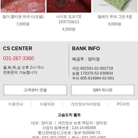
틸다 홈타운 하우스(코랄)
사이토 요코 CE
엘레아 루츠 그린 4종
10377(레드)
7,000원
9,000원
4,500원
CS CENTER
BANK INFO
031-267-3360
예금주 : 양미정
월,화,목,금 오후 2시~5시
국민 601501-01-002719
전화문의 가능합니다
농협 170370-52-030834
우리 805-614984-02-001
고객센터 연결
Q&A 게시판
이용안내
이용약관
개인정보처리방침
PC버전
고슴도치 퀼트
대표 : 양미정 ㅣ 개인정보 보호 책임자 : 양미정
사업자 등록번호 : 124-14-89399
통신판매업신고번호 : 동부 제2006-73
전화 : 031-267-3360 ㅣ 팩스 : 031-287-3360