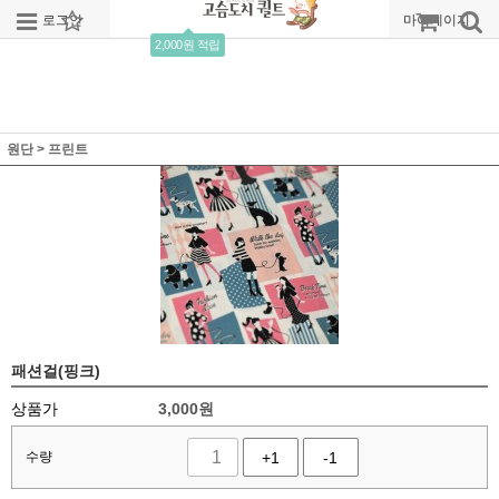
로그인
회원가입
주문조회
마이페이지
2,000원 적립
원단
>
프린트
패션걸(핑크)
상품가
3,000
원
수량
+1
-1