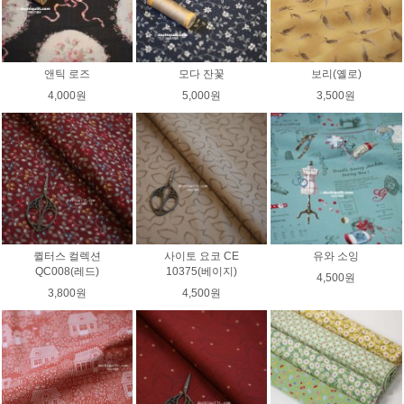
앤틱 로즈
모다 잔꽃
보리(옐로)
4,000원
5,000원
3,500원
퀼터스 컬렉션
사이토 요코 CE
유와 소잉
QC008(레드)
10375(베이지)
4,500원
3,800원
4,500원