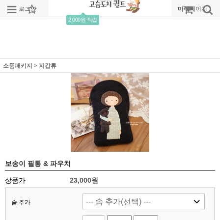
로그인
회원가입
주문조회
마이페이지
2,000원 적립
소품패키지
>
지갑류
보송이 필통 & 파우치
상품가
23,000
원
솜 추가