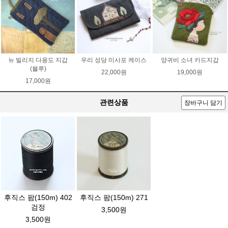
뉴 빌리지 다용도 지갑
우리 성당 미사포 케이스
양귀비 소녀 카드지갑
(블루)
22,000원
19,000원
17,000원
관련상품
장바구니 담기
후직스 팜(150m) 402
후직스 팜(150m) 271
검정
3,500원
3,500원