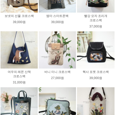
보넷의 선물 크로스백
엠마 스마트폰백
빨강 모자 조리개
크로스백
39,000원
39,000원
37,000원
여우의 레몬 산책
바니 미니 크로스백
헥사 포켓 크로스백
크로스백
27,000원
39,000원
31,000원