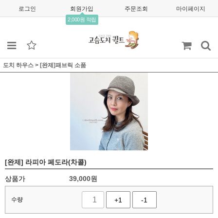
로그인
회원가입
주문조회
마이페이지
2,000원 적립
도치 하우스
>
[완제]패브릭 소품
[완제] 라피아 페도라(차콜)
상품가
39,000
원
수량
+1
-1