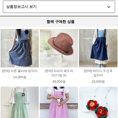
상품정보고시 보기
함께 구매한 상품
[완제] 쉬폰 플라워 앞치마
[완제] 라피아 페도라
[완제] 하이디 두건 &
(인디핑크)
앞치마
14,000원
39,000원
20,000원