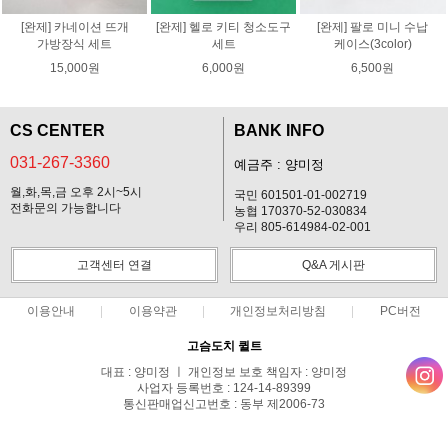
[완제] 카네이션 뜨개
[완제] 헬로 키티 청소도구
[완제] 팔로 미니 수납
가방장식 세트
세트
케이스(3color)
15,000원
6,000원
6,500원
CS CENTER
BANK INFO
031-267-3360
예금주 : 양미정
월,화,목,금 오후 2시~5시
국민 601501-01-002719
전화문의 가능합니다
농협 170370-52-030834
우리 805-614984-02-001
고객센터 연결
Q&A 게시판
이용안내
이용약관
개인정보처리방침
PC버전
고슴도치 퀼트
대표 : 양미정 ㅣ 개인정보 보호 책임자 : 양미정
사업자 등록번호 : 124-14-89399
통신판매업신고번호 : 동부 제2006-73
전화 : 031-267-3360 ㅣ 팩스 : 031-287-3360
주소 : 경기도 용인시 기흥구 한보라2로 47-31 고슴도치 하우스