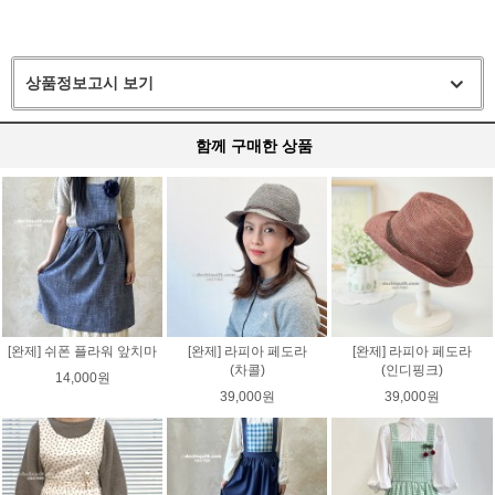
상품정보고시 보기
함께 구매한 상품
[완제] 쉬폰 플라워 앞치마
[완제] 라피아 페도라
[완제] 라피아 페도라
(차콜)
(인디핑크)
14,000원
39,000원
39,000원