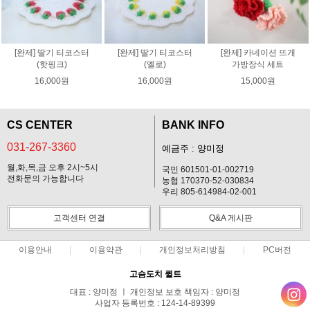
[완제] 딸기 티코스터
[완제] 딸기 티코스터
[완제] 카네이션 뜨개
(핫핑크)
(옐로)
가방장식 세트
16,000원
16,000원
15,000원
CS CENTER
BANK INFO
031-267-3360
예금주 : 양미정
월,화,목,금 오후 2시~5시
국민 601501-01-002719
전화문의 가능합니다
농협 170370-52-030834
우리 805-614984-02-001
고객센터 연결
Q&A 게시판
이용안내
이용약관
개인정보처리방침
PC버전
고슴도치 퀼트
대표 : 양미정 ㅣ 개인정보 보호 책임자 : 양미정
사업자 등록번호 : 124-14-89399