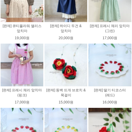
[완제] 큐티플라워 앨리스
[완제] 하이디 두건 &
[완제] 프레시 체리 앞치마
앞치마
앞치마
(그린)
19,000원
20,000원
17,000원
[완제] 프레시 체리 앞치마
[완제] 동백 뜨개 브로치 &
[완제] 딸기 티코스터
(핑크)
목걸이
(레드)
17,000원
15,000원
16,000원