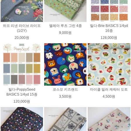
하프 리넨 라이브 라이프
엘레아 루츠 그린 4종
틸다-Brie BASICS 1/4yd
(1/2Y)
16종
9,000원
20,000원
128,000원
틸다-PoppySeed
코스모 키즈랜드
마이클 밀러 캐릭터 도트
BASICS 1/4yd 15종
3,500원
4,500원
120,000원