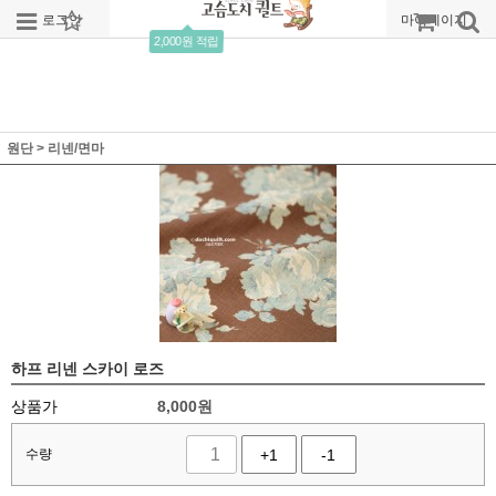
로그인
회원가입
주문조회
마이페이지
2,000원 적립
원단
>
리넨/면마
하프 리넨 스카이 로즈
상품가
8,000
원
수량
+1
-1