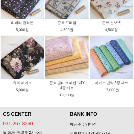
리버티 윈터본
준코 프레임
준코 선보넷
5,000원
4,500원
4,500원
유와 라이프
준코 앤티크 패턴 1/4Y
마커스 앤틱 6종 세트
4종 세트
5,000원
17,000원
19,000원
CS CENTER
BANK INFO
031-267-3360
예금주 : 양미정
월,화,목,금 오후 2시~5시
국민 601501-01-002719