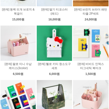
[완제] 동백 뜨개 브로치 &
[완제] 딸기 티코스터
[완제] 브런치 브라더 패턴
목걸이
(레드)
타올 2P세트
15,000원
16,000원
24,000원
[완제] 팔로 미니 수납
[완제] 헬로 키티 청소도구
[완제] 비비드 인덱스
케이스(3color)
세트
마그네틱 북마크
6,500원
6,000원
1,500원