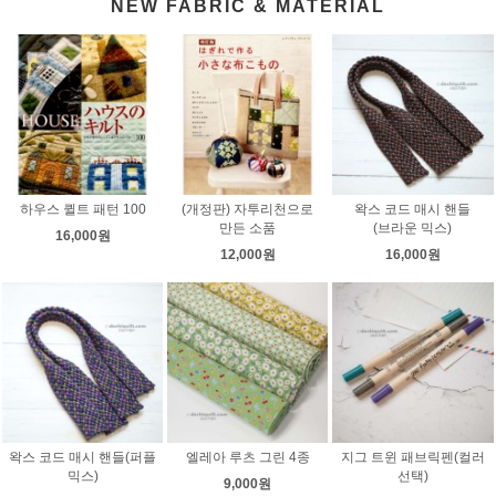
NEW FABRIC & MATERIAL
하우스 퀼트 패턴 100
(개정판) 자투리천으로
왁스 코드 매시 핸들
만든 소품
(브라운 믹스)
16,000원
12,000원
16,000원
왁스 코드 매시 핸들(퍼플
엘레아 루츠 그린 4종
지그 트윈 패브릭펜(컬러
믹스)
선택)
9,000원