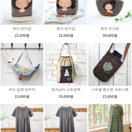
옥이 반지갑
분이 반지갑
옥이 손가방
22,000원
22,000원
39,000원
버드 입체 파우치
체크냥이 스트링백
나무꽃 핸드폰 크로스백
15,000원
35,000원
23,000원