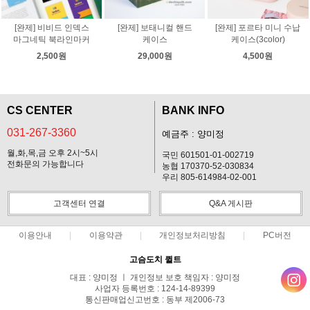
[완제] 비비드 인덱스
[완제] 보태니컬 핸드
[완제] 포르타 미니 수납
마그네틱 북라인마커
케이스
케이스(3color)
2,500원
29,000원
4,500원
CS CENTER
BANK INFO
031-267-3360
예금주 : 양미정
월,화,목,금 오후 2시~5시
국민 601501-01-002719
전화문의 가능합니다
농협 170370-52-030834
우리 805-614984-02-001
고객센터 연결
Q&A 게시판
이용안내
이용약관
개인정보처리방침
PC버전
고슴도치 퀼트
대표 : 양미정 ㅣ 개인정보 보호 책임자 : 양미정
사업자 등록번호 : 124-14-89399
통신판매업신고번호 : 동부 제2006-73