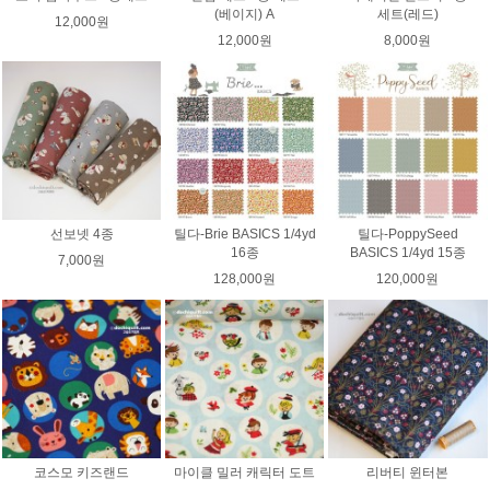
(베이지) A
세트(레드)
12,000원
12,000원
8,000원
선보넷 4종
틸다-Brie BASICS 1/4yd
틸다-PoppySeed
16종
BASICS 1/4yd 15종
7,000원
128,000원
120,000원
코스모 키즈랜드
마이클 밀러 캐릭터 도트
리버티 윈터본