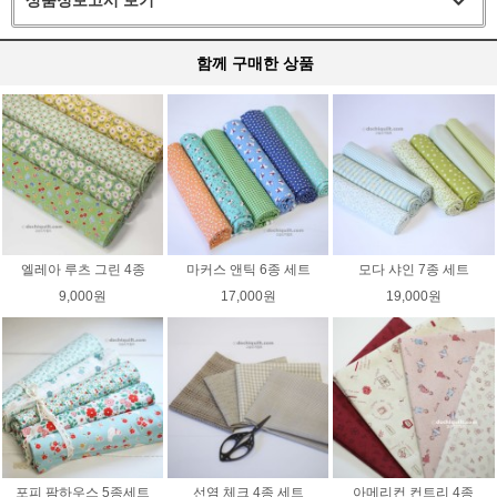
함께 구매한 상품
엘레아 루츠 그린 4종
마커스 앤틱 6종 세트
모다 샤인 7종 세트
9,000원
17,000원
19,000원
포피 팜하우스 5종세트
선염 체크 4종 세트
아메리컨 컨트리 4종