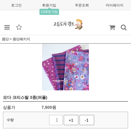
로그인
회원가입
주문조회
마이페이지
2,000원 적립
원단
>
원단패키지
모다 크리스탈 3종(퍼플)
상품가
7,800
원
수량
+1
-1