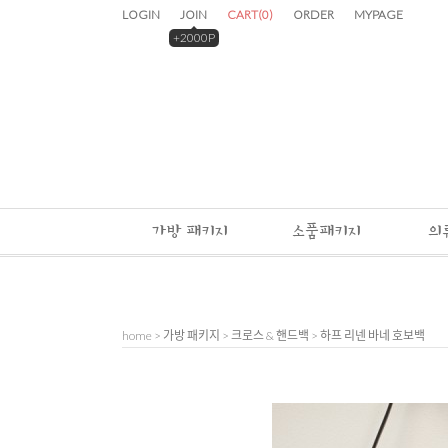
LOGIN
JOIN
CART
(
0
)
ORDER
MYPAGE
+2000P
가방 패키지
소품패키지
의
home
>
가방 패키지
>
크로스 & 핸드백
> 하프 리넨 바네 호보백