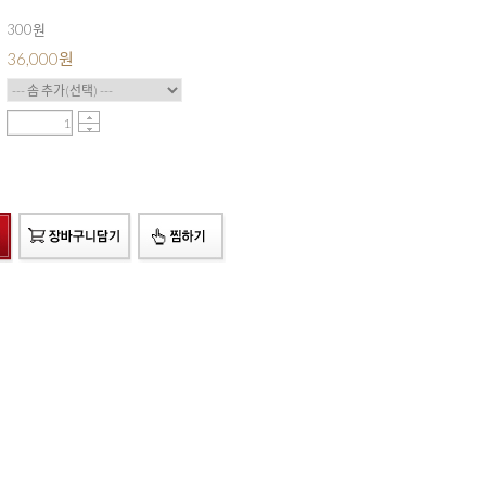
300원
36,000
원