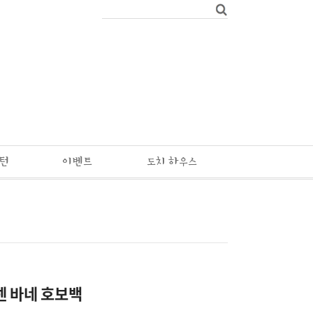
패턴
이벤트
도치 하우스
넨 바네 호보백