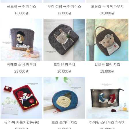
선보넷 묵주 케이스
우리 성당 묵주 케이스
모던걸 누비 빅파우치
13,000원
12,000원
16,000원
베레모 소녀 파우치
토끼양 파우치
입체곰 블럭 지갑
23,000원
20,000원
19,000원
뉴 타짜 카드지갑(똥광)
로즈 조가비 지갑
하이탑 스니커즈 파우치