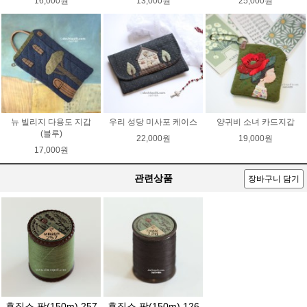
16,000원
13,000원
25,000원
뉴 빌리지 다용도 지갑
우리 성당 미사포 케이스
양귀비 소녀 카드지갑
(블루)
22,000원
19,000원
17,000원
관련상품
장바구니 담기
후직스 팜(150m) 257
후직스 팜(150m) 126