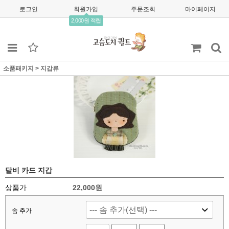
로그인
회원가입
주문조회
마이페이지
2,000원 적립
소품패키지
>
지갑류
달비 카드 지갑
상품가
22,000
원
솜 추가