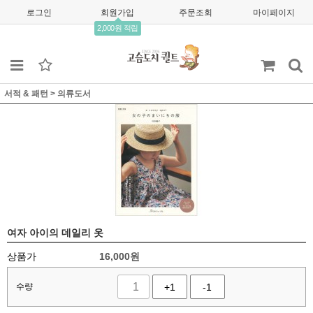
로그인
회원가입
주문조회
마이페이지
2,000원 적립
서적 & 패턴
>
의류도서
여자 아이의 데일리 옷
상품가
16,000
원
수량
+1
-1