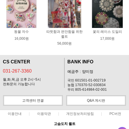
동물 자수
따뜻함과 편안함을 위한
꽃의 레이스 도일리
퀼트
16,000원
17,000원
56,000원
CS CENTER
BANK INFO
031-267-3360
예금주 : 양미정
월,화,목,금 오후 2시~5시
국민 601501-01-002719
전화문의 가능합니다
농협 170370-52-030834
우리 805-614984-02-001
고객센터 연결
Q&A 게시판
이용안내
이용약관
개인정보처리방침
PC버전
고슴도치 퀼트