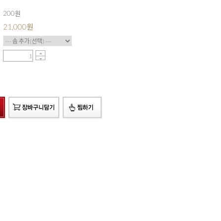
200원
21,000
원