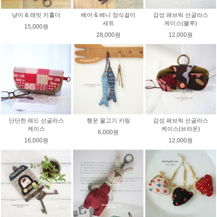
냥이 & 래빗 키홀더
베어 & 베니 장식걸이
감성 패브릭 선글라스
세트
케이스(블루)
15,000원
28,000원
12,000원
단단한 레드 선글라스
행운 물고기 키링
감성 패브릭 선글라스
케이스
케이스(브라운)
6,000원
16,000원
12,000원