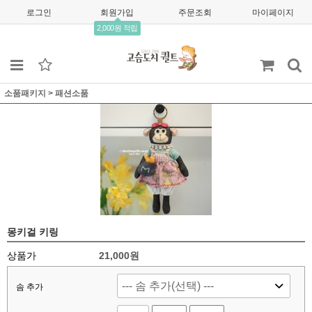
로그인
회원가입
주문조회
마이페이지
2,000원 적립
소품패키지
>
패션소품
몽키걸 키링
상품가
21,000
원
솜 추가