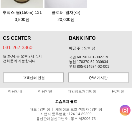
후직스 팜(150m) 131
클로버 겸자(소)
3,500원
20,000원
CS CENTER
BANK INFO
031-267-3360
예금주 : 양미정
월,화,목,금 오후 2시~5시
국민 601501-01-002719
전화문의 가능합니다
농협 170370-52-030834
우리 805-614984-02-001
고객센터 연결
Q&A 게시판
이용안내
이용약관
개인정보처리방침
PC버전
고슴도치 퀼트
대표 : 양미정 ㅣ 개인정보 보호 책임자 : 양미정
사업자 등록번호 : 124-14-89399
통신판매업신고번호 : 동부 제2006-73
전화 : 031-267-3360 ㅣ 팩스 : 031-287-3360
주소 : 경기도 용인시 기흥구 한보라2로 47-31 고슴도치 하우스