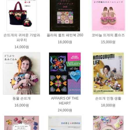
손뜨개의 귀여운 가방과
플라워 퀼트 패턴북 260
코바늘 뜨개의 룸슈즈
파우치
18,000원
15,000원
14,000원
동물 손뜨개
AFFAIRS OF THE
손뜨개 인형 생활
HEART
16,000원
18,000원
24,000원