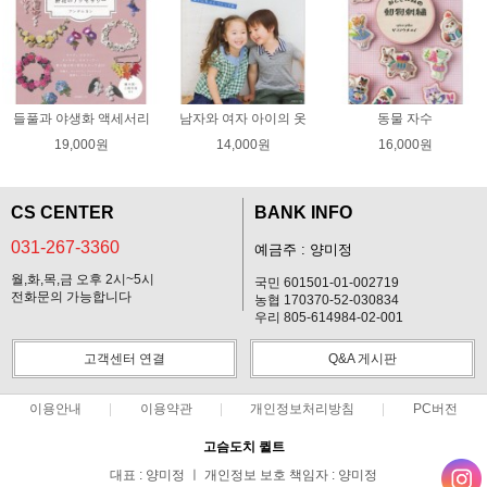
들풀과 야생화 액세서리
남자와 여자 아이의 옷
동물 자수
19,000원
14,000원
16,000원
CS CENTER
BANK INFO
031-267-3360
예금주 : 양미정
월,화,목,금 오후 2시~5시
국민 601501-01-002719
전화문의 가능합니다
농협 170370-52-030834
우리 805-614984-02-001
고객센터 연결
Q&A 게시판
이용안내
이용약관
개인정보처리방침
PC버전
고슴도치 퀼트
대표 : 양미정 ㅣ 개인정보 보호 책임자 : 양미정