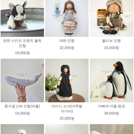
양면 스카프 프렌치 불독
라떼 인형
올리브 인형
인형
32,000원
34,000원
18,000원
흰수염고래 인형(퍼플)
아미시 소녀(내추럴
아빠와 아들 펭귄
아가타)
16,000원
39,000원
25,000원