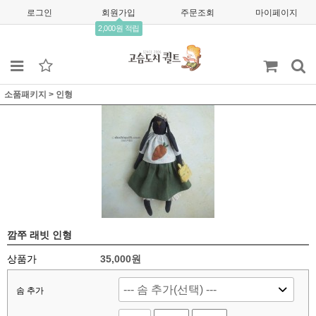
로그인
회원가입
주문조회
마이페이지
2,000원 적립
소품패키지
>
인형
깜쭈 래빗 인형
상품가
35,000
원
솜 추가