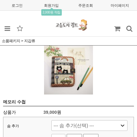
로그인
회원가입
주문조회
마이페이지
2,000원 적립
소품패키지
>
지갑류
메모리 수첩
상품가
39,000
원
솜 추가