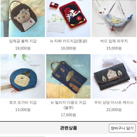
입체곰 블럭 지갑
뉴 타짜 카드지갑(똥광)
버드 입체 파우치
19,000원
16,000원
15,000원
로즈 조가비 지갑
뉴 빌리지 다용도 지갑
우리 성당 미사포 케이스
(블루)
13,000원
22,000원
17,000원
관련상품
장바구니 담기