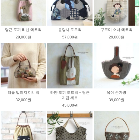
당근 토끼 리넨 에코백
블랑시 토트백
구르미 소녀 에코백
29,000원
57,000원
29,000원
리틀 빌리지 미니백
하얀 토끼 토트백 + 당근
옥이 손가방
지갑 세트
32,000원
39,000원
45,000원