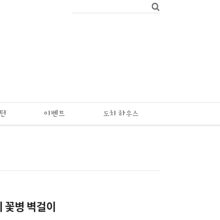
패턴
이벤트
도치 하우스
 꽃병 벽걸이