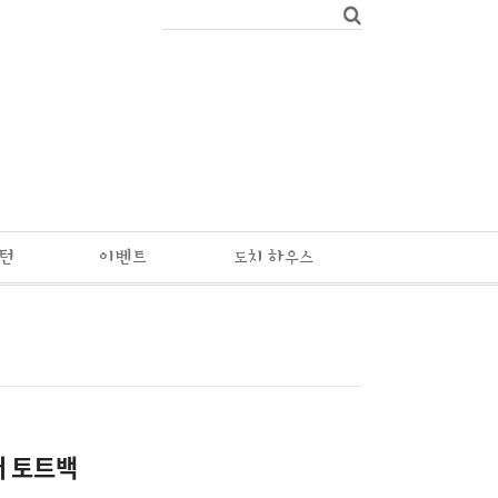
패턴
이벤트
도치 하우스
 토트백