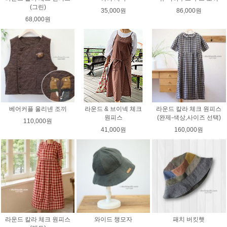
(그린)
35,000원
86,000원
68,000원
베어커플 울리넨 조끼
라운드 & 브이넥 체크
라운드 칼라 체크 원피스
원피스
(완제-색상,사이즈 선택)
110,000원
41,000원
160,000원
라운드 칼라 체크 원피스
와이드 챙모자
패치 버킷햇