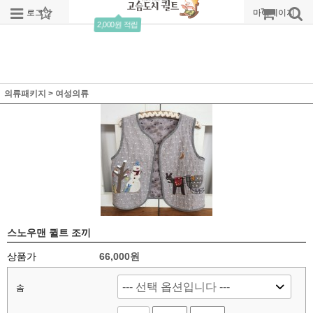
로그인
회원가입
주문조회
마이페이지
2,000원 적립
의류패키지
>
여성의류
스노우맨 퀼트 조끼
상품가
66,000원
솜