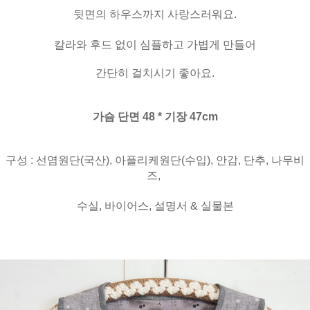
뒷면의 하우스까지
사랑스러워요.
칼라와 후드 없이 심플하고 가볍게 만들어
간단히 걸치시기 좋아요.
가슴 단면 48 * 기장 47cm
구성 : 선염원단(국산), 아플리케원단(수입), 안감, 단추, 나무비
즈,
수실, 바이어스, 설명서 & 실물본