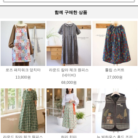
함께 구매한 상품
로즈 패치워크 앞치마
라운드 칼라 체크 원피스
튤립 스커트
(네이비)
13,800원
27,000원
68,000원
라운드 칼라 체크 원피스
허리 치마
뉴 빅하우스 후드 조끼