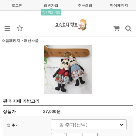
로그인
회원가입
주문조회
마이페이지
2,000원 적립
소품패키지
>
패션소품
팬더 자매 가방고리
상품가
27,000
원
솜 추가