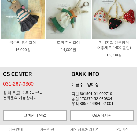
곰순씨 장식걸이
토끼 장식걸이
미니지갑 핸폰장식
(3종세트-1400 할인)
16,000원
14,000원
13,000원
CS CENTER
BANK INFO
031-267-3360
예금주 : 양미정
월,화,목,금 오후 2시~5시
국민 601501-01-002719
전화문의 가능합니다
농협 170370-52-030834
우리 805-614984-02-001
고객센터 연결
Q&A 게시판
이용안내
이용약관
개인정보처리방침
PC버전