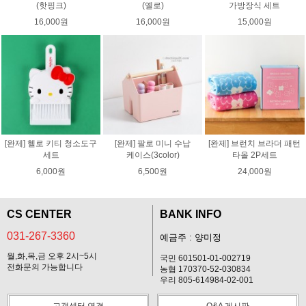
(핫핑크)
(옐로)
가방장식 세트
16,000원
16,000원
15,000원
[완제] 헬로 키티 청소도구
[완제] 팔로 미니 수납
[완제] 브런치 브라더 패턴
세트
케이스(3color)
타올 2P세트
6,000원
6,500원
24,000원
CS CENTER
BANK INFO
031-267-3360
예금주 : 양미정
월,화,목,금 오후 2시~5시
국민 601501-01-002719
전화문의 가능합니다
농협 170370-52-030834
우리 805-614984-02-001
고객센터 연결
Q&A 게시판