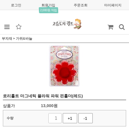
로그인
회원가입
주문조회
마이페이지
2,000원 적립
부자재
>
가위&바늘
로리홀트 마그네틱 플라워 파워 핀홀더(레드)
상품가
13,000
원
수량
+1
-1