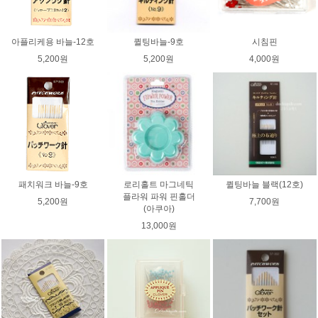
아플리케용 바늘-12호
퀼팅바늘-9호
시침핀
5,200원
5,200원
4,000원
패치워크 바늘-9호
로리홀트 마그네틱
퀼팅바늘 블랙(12호)
플라워 파워 핀홀더
5,200원
7,700원
(아쿠아)
13,000원