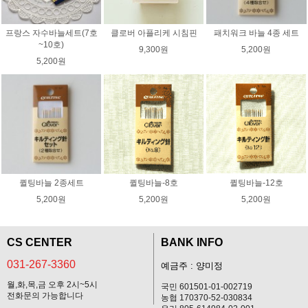
프랑스 자수바늘세트(7호
클로버 아플리케 시침핀
패치워크 바늘 4종 세트
~10호)
9,300원
5,200원
5,200원
퀼팅바늘 2종세트
퀼팅바늘-8호
퀼팅바늘-12호
5,200원
5,200원
5,200원
CS CENTER
BANK INFO
031-267-3360
예금주 : 양미정
월,화,목,금 오후 2시~5시
국민 601501-01-002719
전화문의 가능합니다
농협 170370-52-030834