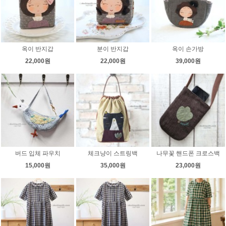
옥이 반지갑
분이 반지갑
옥이 손가방
22,000원
22,000원
39,000원
버드 입체 파우치
체크냥이 스트링백
나무꽃 핸드폰 크로스백
15,000원
35,000원
23,000원