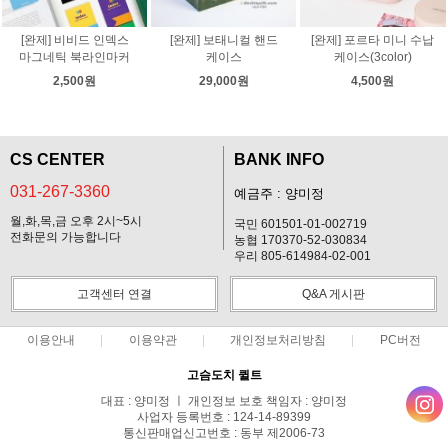
[완제] 비비드 인덱스
[완제] 보태니컬 핸드
[완제] 포르타 미니 수납
마그네틱 북라인마커
케이스
케이스(3color)
2,500원
29,000원
4,500원
CS CENTER
BANK INFO
031-267-3360
예금주 : 양미정
월,화,목,금 오후 2시~5시
국민 601501-01-002719
전화문의 가능합니다
농협 170370-52-030834
우리 805-614984-02-001
고객센터 연결
Q&A 게시판
이용안내
이용약관
개인정보처리방침
PC버전
고슴도치 퀼트
대표 : 양미정 ㅣ 개인정보 보호 책임자 : 양미정
사업자 등록번호 : 124-14-89399
통신판매업신고번호 : 동부 제2006-73