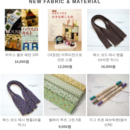
NEW FABRIC & MATERIAL
하우스 퀼트 패턴 100
(개정판) 자투리천으로
왁스 코드 매시 핸들
만든 소품
(브라운 믹스)
16,000원
12,000원
16,000원
왁스 코드 매시 핸들(퍼플
엘레아 루츠 그린 4종
지그 트윈 패브릭펜(컬러
믹스)
선택)
9,000원