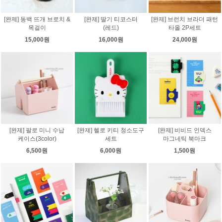
[완제] 동백 뜨개 브로치 &
[완제] 딸기 티코스터
[완제] 브런치 브라더 패턴
목걸이
(레드)
타올 2P세트
15,000원
16,000원
24,000원
[완제] 팔로 미니 수납
[완제] 헬로 키티 청소도구
[완제] 비비드 인덱스
케이스(3color)
세트
마그네틱 북마크
6,500원
6,000원
1,500원