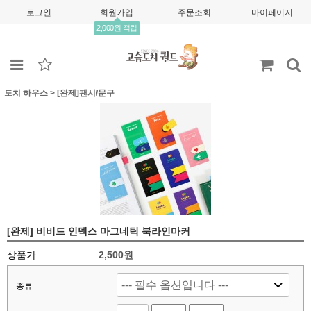
로그인
회원가입
주문조회
마이페이지
2,000원 적립
도치 하우스
>
[완제]팬시/문구
[완제] 비비드 인덱스 마그네틱 북라인마커
상품가
2,500원
종류