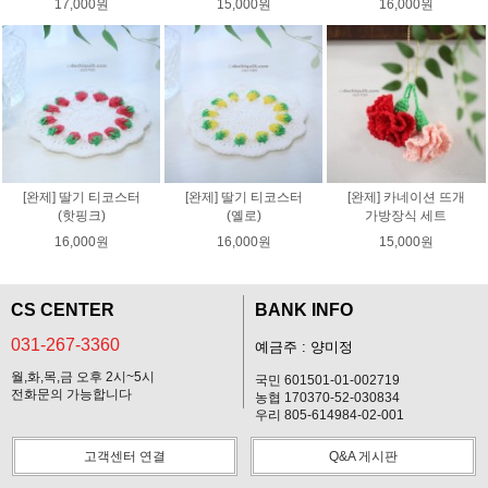
17,000원
15,000원
16,000원
[완제] 딸기 티코스터
[완제] 딸기 티코스터
[완제] 카네이션 뜨개
(핫핑크)
(옐로)
가방장식 세트
16,000원
16,000원
15,000원
CS CENTER
BANK INFO
031-267-3360
예금주 : 양미정
월,화,목,금 오후 2시~5시
국민 601501-01-002719
전화문의 가능합니다
농협 170370-52-030834
우리 805-614984-02-001
고객센터 연결
Q&A 게시판