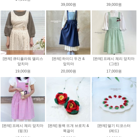
39,000원
39,000원
[완제] 큐티플라워 앨리스
[완제] 하이디 두건 &
[완제] 프레시 체리 앞치마
앞치마
앞치마
(그린)
19,000원
20,000원
17,000원
[완제] 프레시 체리 앞치마
[완제] 동백 뜨개 브로치 &
[완제] 딸기 티코스터
(핑크)
목걸이
(레드)