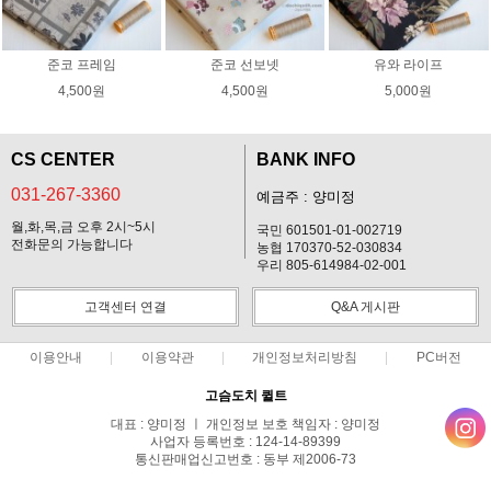
준코 프레임
준코 선보넷
유와 라이프
4,500원
4,500원
5,000원
CS CENTER
BANK INFO
031-267-3360
예금주 : 양미정
월,화,목,금 오후 2시~5시
국민 601501-01-002719
전화문의 가능합니다
농협 170370-52-030834
우리 805-614984-02-001
고객센터 연결
Q&A 게시판
이용안내
이용약관
개인정보처리방침
PC버전
고슴도치 퀼트
대표 : 양미정 ㅣ 개인정보 보호 책임자 : 양미정
사업자 등록번호 : 124-14-89399
통신판매업신고번호 : 동부 제2006-73
전화 : 031-267-3360 ㅣ 팩스 : 031-287-3360