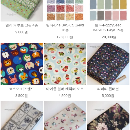
엘레아 루츠 그린 4종
틸다-Brie BASICS 1/4yd
틸다-PoppySeed
16종
BASICS 1/4yd 15종
9,000원
128,000원
120,000원
코스모 키즈랜드
마이클 밀러 캐릭터 도트
리버티 윈터본
3,500원
4,500원
5,000원