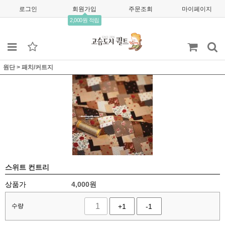
로그인
회원가입
주문조회
마이페이지
2,000원 적립
원단
>
패치/커트지
스위트 컨트리
상품가
4,000
원
수량
+1
-1